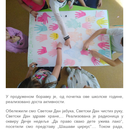
У продуженом боравку је, од почетка ове школске године,
реализовано доста активности.
Обележили смо Светски Дан јабука, Светски Дан чистих руку,
Светски Дан здраве хране,... Реализована је радионица у
оквиру Дечје недеље „Да право свако дете ужива лако“,
посетили смо представу „Шашави циркус“.... Током рада,