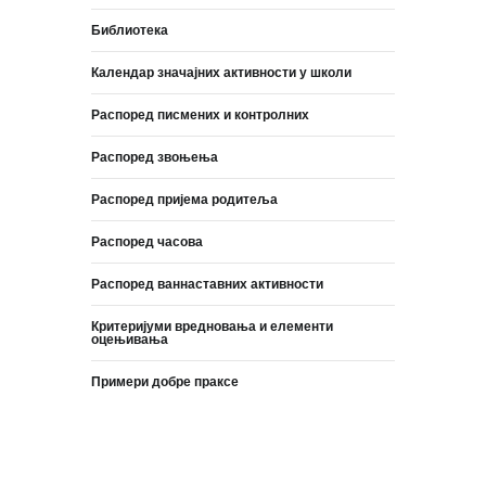
Библиотека
Календар значајних активности у школи
Распоред писмених и контролних
Распоред звоњења
Распоред пријема родитеља
Распоред часова
Распоред ваннаставних активности
Критеријуми вредновања и елементи
оцењивања
Примери добре праксе