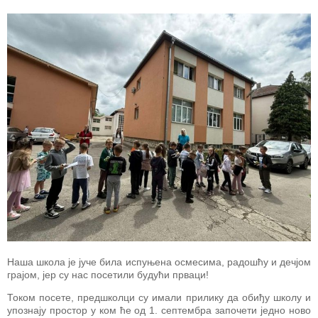
Наша школа је јуче била испуњена осмесима, радошћу и дечјом
грајом, јер су нас посетили будући прваци!
Током посете, предшколци су имали прилику да обиђу школу и
упознају простор у ком ће од 1. септембра започети једно ново