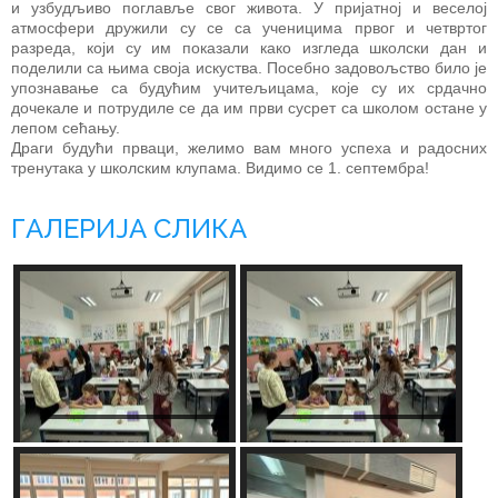
и узбудљиво поглавље свог живота. У пријатној и веселој
атмосфери дружили су се са ученицима првог и четвртог
разреда, који су им показали како изгледа школски дан и
поделили са њима своја искуства. Посебно задовољство било је
упознавање са будућим учитељицама, које су их срдачно
дочекале и потрудиле се да им први сусрет са школом остане у
лепом сећању.
Драги будући прваци, желимо вам много успеха и радосних
тренутака у школским клупама. Видимо се 1. септембра!
ГАЛЕРИЈА СЛИКА