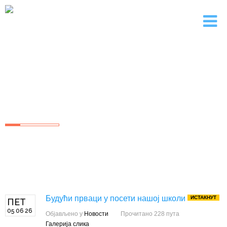
"МИЛАН БЛАГОЈЕВИЋ"
Основна Школа Лучани
Будући прваци у посети нашој школи
ИСТАКНУТ
ПЕТ
05 06 26
Објављено у
Новости
Прочитано 228 пута
Галерија слика