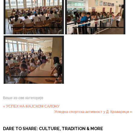
Више из ове категорије
« УСПЕХ НА МАЈСКОМ САЛОНУ
Угледна спортска активност у Д. Краварици »
DARE TO SHARE: CULTURE, TRADITION & MORE