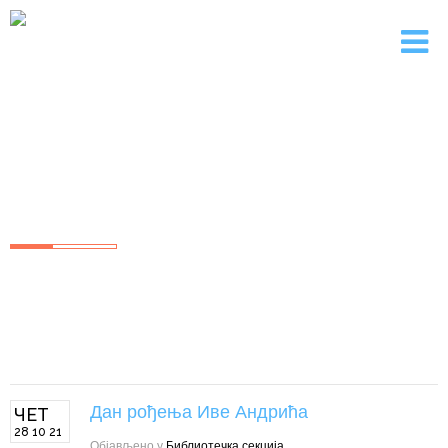
"МИЛАН БЛАГОЈЕВИЋ"
Основна Школа Лучани
Дан рођења Иве Андрића
ЧЕТ
28 10 21
Објављено у
Библиотечка секција