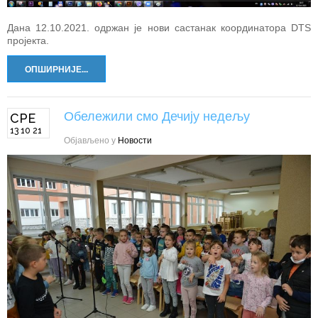
Дана 12.10.2021. одржан је нови састанак координатора DTS
пројекта.
ОПШИРНИЈЕ...
Обележили смо Дечију недељу
СРЕ
13 10 21
Објављено у
Новости