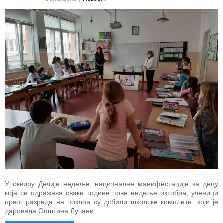
У оквиру Дечије недеље, националне манифестације за децу
која се одражава сваке године прве недеље октобра, ученици
првог разреда на поклон су добили школске комплете, који је
даровала Општина Лучани.