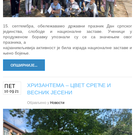
15. септембра, обележавамо државни празник Дан српског
јединства, слободе и националне заставе. Ученици у
продуженом боравку упознали су се са значењем овог
празника, а
најзанимљивија активност је била израда националне заставе и
њено бојење.
ОПШИРНИЈЕ...
ХРИЗАНТЕМА – ЦВЕТ СРЕЋЕ И
ПЕТ
10 09 21
ВЕСНИК ЈЕСЕНИ
Објављено у
Новости