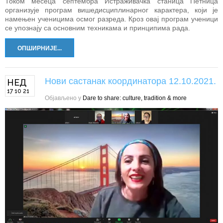
Током месеца септембра Истраживачка станица Петница
организује програм вишедисциплинарног карактера, који је
намењен ученицима осмог разреда. Кроз овај програм ученици
се упознају са основним техникама и принципима рада.
ОПШИРНИЈЕ...
Нови састанак координатора 12.10.2021.
НЕД
17 10 21
Објављено у
Dare to share: culture, tradition & more