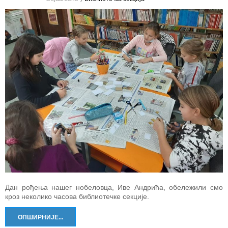
Дан рођења нашег нобеловца, Иве Андрића, обележили смо
кроз неколико часова библиотечке секције.
ОПШИРНИЈЕ...