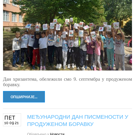
Дан хризантема, обележили смо
9. септембра у продуженом
боравку.
ОПШИРНИЈЕ...
МЕЂУНАРОДНИ ДАН ПИСМЕНОСТИ У
ПЕТ
10 09 21
ПРОДУЖЕНОМ БОРАВКУ
Објављено у
Новости