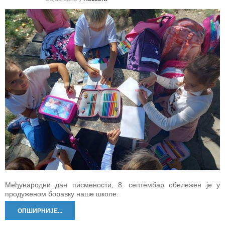
Међународни дан писмености, 8. септембар обележен је у
продуженом боравку наше школе.
ОПШИРНИЈЕ...