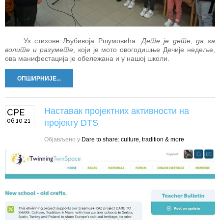
Уз стихове Љубивоја Ршумовића:
Дете је дете, да га
волите и разумете
, који је мото овогодишње Дечије недеље,
ова манифестација је обележана и у нашој школи.
ОПШИРНИЈЕ...
Наставак пројектних активности на
СРЕ
06 10 21
пројекту DTS
Објављено у
Dare to share: culture, tradition & more