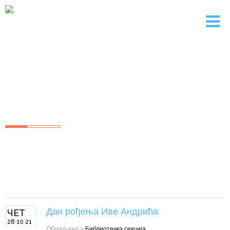
"МИЛАН БЛАГОЈЕВИЋ"
Основна Школа Лучани
Дан рођења Иве Андрића
ЧЕТ
28 10 21
Објављено у
Библиотечка секција