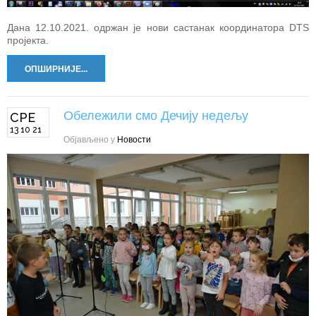
Дана 12.10.2021. одржан је нови састанак координатора DTS
пројекта.
ОПШИРНИЈЕ...
Обележили смо Дечију недељу
СРЕ
13 10 21
Објављено у
Новости