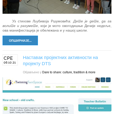
Уз стихове Љубивоја Ршумовића:
Дете је дете, да га
волите и разумете
, који је мото овогодишње Дечије недеље,
ова манифестација је обележана и у нашој школи.
ОПШИРНИЈЕ...
Наставак пројектних активности на
СРЕ
06 10 21
пројекту DTS
Објављено у
Dare to share: culture, tradition & more