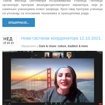
Током месеца септембра Истраживачка станица Петница
организује програм вишедисциплинарног карактера, који је
намењен ученицима осмог разреда. Кроз овај програм ученици
се упознају са основним техникама и принципима рада.
ОПШИРНИЈЕ...
Нови састанак координатора 12.10.2021.
НЕД
17 10 21
Објављено у
Dare to share: culture, tradition & more