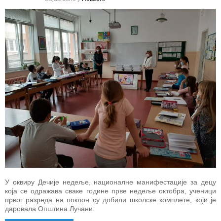
У оквиру Дечије недеље, националне манифестације за децу
која се одражава сваке године прве недеље октобра, ученици
првог разреда на поклон су добили школске комплете, који је
даровала Општина Лучани.