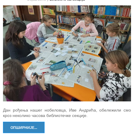
Дан рођења нашег нобеловца, Иве Андрића, обележили смо
кроз неколико часова библиотечке секције.
ОПШИРНИЈЕ...