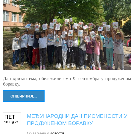
Дан хризантема, обележили смо
9. септембра у продуженом
боравку.
ОПШИРНИЈЕ...
МЕЂУНАРОДНИ ДАН ПИСМЕНОСТИ У
ПЕТ
10 09 21
ПРОДУЖЕНОМ БОРАВКУ
Објављено у
Новости