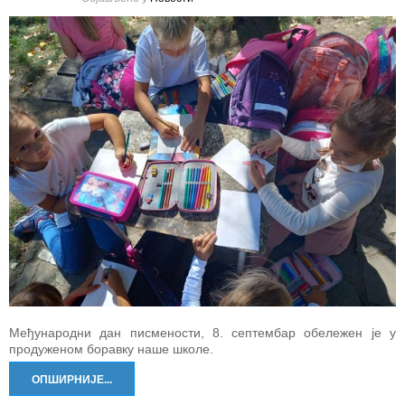
Међународни дан писмености, 8. септембар обележен је у
продуженом боравку наше школе.
ОПШИРНИЈЕ...