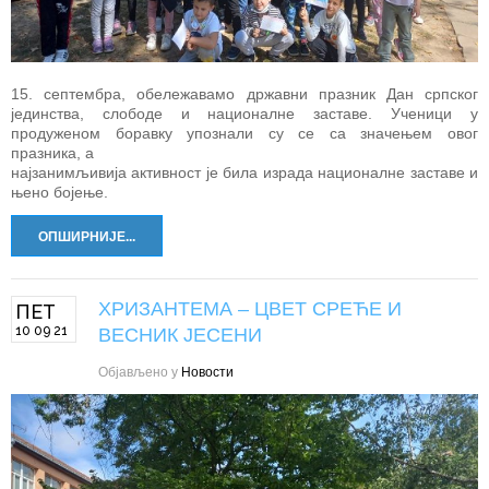
15. септембра, обележавамо државни празник Дан српског
јединства, слободе и националне заставе. Ученици у
продуженом боравку упознали су се са значењем овог
празника, а
најзанимљивија активност је била израда националне заставе и
њено бојење.
ОПШИРНИЈЕ...
ХРИЗАНТЕМА – ЦВЕТ СРЕЋЕ И
ПЕТ
10 09 21
ВЕСНИК ЈЕСЕНИ
Објављено у
Новости